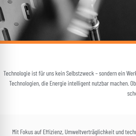
l für Anfallsicherheit
-freundlicher Modus
dheitsmodus
Technologie ist für uns kein Selbstzweck – sondern ein Wer
psie-sicherer Modus
Technologien, die Energie intelligent nutzbar machen. O
sch
Mit Fokus auf Effizienz, Umweltverträglichkeit und tec