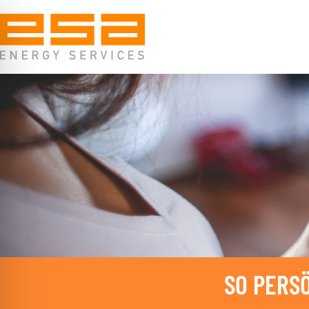
ehinderungsmodus
SO PERSÖ