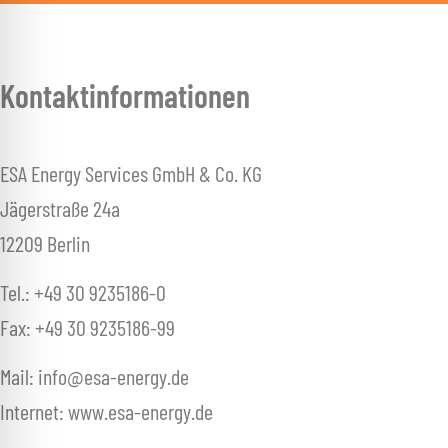
l für Anfallsicherheit
-freundlicher Modus
Kontaktinformationen
dheitsmodus
ESA Energy Services GmbH & Co. KG
Jägerstraße 24a
psie-sicherer Modus
12209 Berlin
Tel.: +49 30 9235186-0
Fax: +49 30 9235186-99
Mail: info@esa-energy.de
Internet: www.esa-energy.de